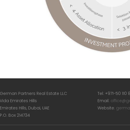
German Partners Real Estate LLC
Tel: +971-50 110
Vida Emirates Hills
Email:
office@g
Emirates Hills, Dubai, UAE
Website:
germa
P.O. Box 214734