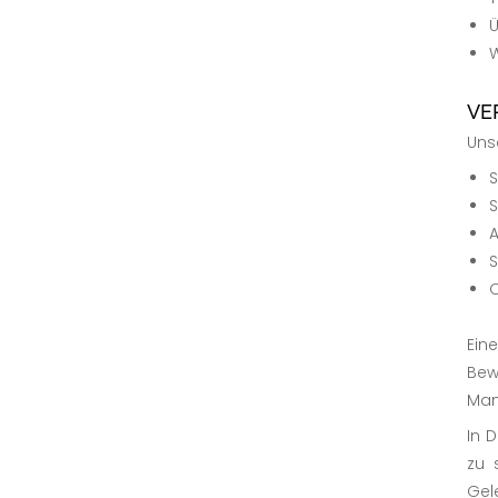
Ü
W
VE
Uns
S
S
A
S
O
Ein
Bew
Man
In 
zu 
Gel