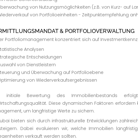
berwachung von Nutzungsmöglichkeiten (z.B. von Kurz- auf La
iederverkauf von Portfolioeinheiten - Zeitpunktempfehlung 
RMITTLUNGSMANDAT & PORTFOLIOVERWALTUNG
er Portfoliomanagement konzentriert sich auf Investmentkennzah
tatistische Analysen
trategische Entscheidungen
uswahl von Dienstleistern
teuerung und Überwachung auf Portfolioebene
ptimierung von Wiederverkaufsergebnissen
e initiale Bewertung des Immobilienbestands erfo
irtschaftungsqualität. Diese dynamischen Faktoren erfordern ko
agement, um langfristige Werte zu sichern.
Dubai bieten sich durch infrastrukturelle Entwicklungen zahlre
steigern. Dabei evaluieren wir, welche Immobilien langfris
egenheiten verkauft werden sollten.