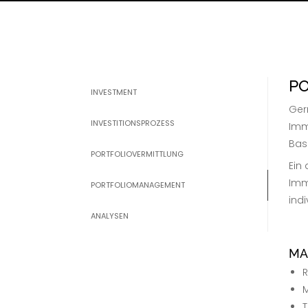
P
INVESTMENT
Ger
INVESTITIONSPROZESS
Imm
Basi
PORTFOLIOVERMITTLUNG
Ein 
Imm
PORTFOLIOMANAGEMENT
ind
ANALYSEN
MA
R
M
T