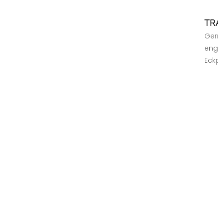
TR
Germ
eng
Eckp