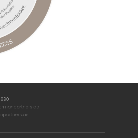
 8890
ermanpartners.ae
npartners.ae