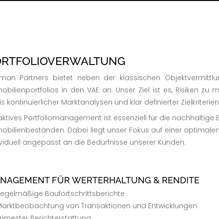
ORTFOLIOVERWALTUNG
man Partners bietet neben der klassischen Objektvermit
obilienportfolios in den VAE an. Unser Ziel ist es, Risiken zu
s kontinuierlicher Marktanalysen und klar definierter Zielkriterien
aktives Portfoliomanagement ist essenziell für die nachhaltige 
obilienbeständen. Dabei liegt unser Fokus auf einer optimalen 
ividuell angepasst an die Bedürfnisse unserer Kunden.
NAGEMENT FÜR WERTERHALTUNG & RENDITE
egelmäßige Baufortschrittsberichte
arktbeobachtung von Transaktionen und Entwicklungen
rimester Berichterstattung