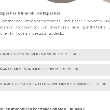
Expertise & Immobilien Expertise
 umfassende Immobilienexpertise und unser fundiertes F
eidende Kombination, um Investoren eine ganzheitliche B
eichen Immobilieninvestition abdeckt.
VERMITTLUNG VON IMMOBILIENPORTFOLIOS
MANAGEMENT VON IMMOBILIENPORTFOLIOS
VERMITTLUNG VON IMMOBILIENPORTFOLIOS
Vermittlung individuell erstellter Investment-Immobilienportfo
VERMITTLUNG AUSGEWÄHLTER EXKLUSIVER LUXUSIMMOBILIEN
Investors
MANAGEMENT VON IMMOBILIENPORTFOLIOS
Datenbasierte Investitionsentscheidungen
Immobilien-Portfolio-Management zur Risikominimierung & 
Multifaktorielle volks- und betriebswirtschaftliche Anal
VERMITTLUNG AUSGEWÄHLTER EXKLUSIVER LUXUSIMMOBILIEN
Immobilien-Portfolio-Performance-Monitoring für optimalen V
Analyse und Aufbereitung realer Transaktionsdaten
tellen Immobilien Portfolios ab 5M€ - 100M€+: