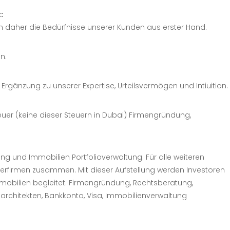
oder Zweitwohnsitz sind, präsentieren wir eine
:
en bzw. Stressszenarien zu erstellen.
 individuell nach ihren Präferenzen vorstellen. Unser
h und Bedarf aktiv in das Management ihres Portfolios
en daher die Bedürfnisse unserer Kunden aus erster Hand.
chen Off-Market-Luxusimmobilien und auch
ilien-Portfoliomanagement zu entscheiden. Wir
finierten Risikoprofils und investieren gezielt in den
n.
nswerte in den VAE.
m informierte Entscheidungen zu treffen. Dies umfasst
änzung zu unserer Expertise, Urteilsvermögen und Intiuition.
Marktchancen zu profitieren und die Rendite zu
er (keine dieser Steuern in Dubai) Firmengründung,
ng und Immobilien Portfolioverwaltung. Für alle weiteren
tnerfirmen zusammen. Mit dieser Aufstellung werden Investoren
mobilien begleitet. Firmengründung, Rechtsberatung,
architekten, Bankkonto, Visa, Immobilienverwaltung