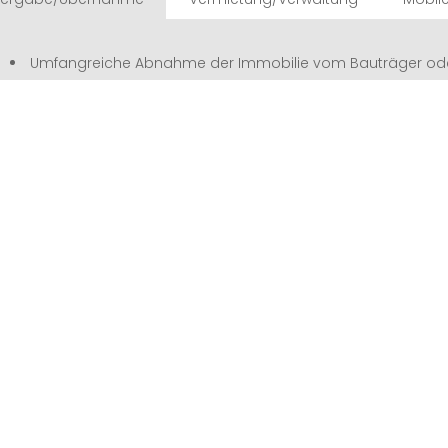
Umfangreiche Abnahme der Immobilie vom Bauträger oder
optischer Mängelprüfung durch eine Fachfirma
Management der Gewährleistungsansprüche
Anmeldung und Bezahlung relevanter Dienste (Strom, Wasse
ggf. Versicherungen, je nach Bedarf (bspw. Grundbesitzerhaftp