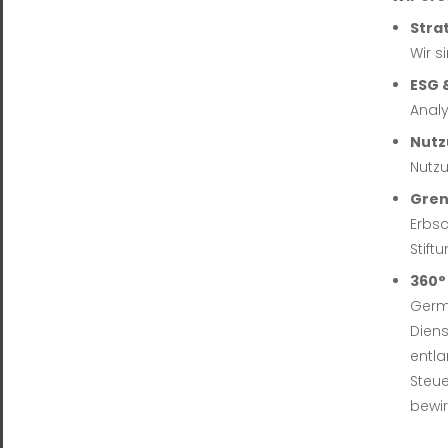
Stra
Wir s
ESG 
Analy
Nutz
Nutzu
Gren
Erbsc
Stift
360°
Germa
Diens
entla
Steue
bewir