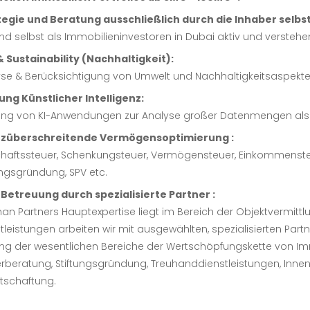
Marktgegebenheiten
Transaktionsabwicklung.
Unseren Klienten, die auf der Suche nach einem luxuriösen Erst- 
tegie und Beratung ausschließlich durch die Inhaber selbst
Investitionsrechnung mit der Möglichkeit, Annahmen anzupass
erstklassige Auswahl an Bestands- und Off-Plan-Objekten, die wir
Wir bieten unseren Klienten die Möglichkeit, sich je nach Wunsc
ind selbst als Immobilieninvestoren in Dubai aktiv und versteh
Wiederverkauf der Immobilien
exzellentes Netzwerk ermöglicht uns Zugang zu außergewöhnli
einzubringen oder sich optional für unser umfassendes Immob
& Sustainability (Nachhaltigkeit):
anspruchsvolle Wünsche zu erfüllen.
verwalten das Immobilienportfolio gemäß des vorab gemeinsam de
se & Berücksichtigung von Umwelt und Nachhaltigkeitsaspekte
Werterhalt sowie das langfristig stabile Wachstum der Vermöge
IMMOBILIENPORTFOLIO VERMITTLUNG
ung Künstlicher Intelligenz:
Eine kontinuierliche Marktbeobachtung ist dabei unerlässlich, u
LUXUSIMMOBILIEN
ng von KI-Anwendungen zur Analyse großer Datenmengen als Erg
auch den strategischen Wiederverkauf von Immobilien, um von 
züberschreitende Vermögensoptimierung :
maximieren.
haftssteuer, Schenkungsteuer, Vermögensteuer, Einkommensteu
ungsgründung, SPV etc.
IMMOBILIENPORTFOLIO-MANAGEMENT
 Betreuung durch spezialisierte Partner :
n Partners Hauptexpertise liegt im Bereich der Objektvermittlu
tleistungen arbeiten wir mit ausgewählten, spezialisierten Par
ng der wesentlichen Bereiche der Wertschöpfungskette von Im
rberatung, Stiftungsgründung, Treuhanddienstleistungen, Innen
tschaftung.