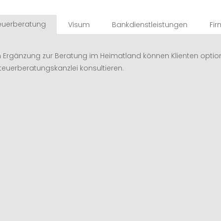
euerberatung
Visum
Bankdienstleistungen
Fi
Stiftung / Nachlassregelung
n Ergänzung zur Beratung im Heimatland können Klienten option
teuerberatungskanzlei konsultieren.