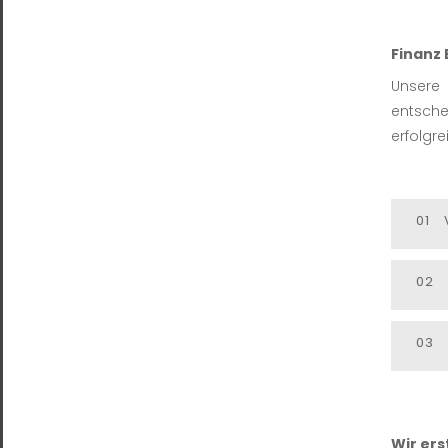
Finanz 
Unsere
entsch
erfolgr
01
02
03
Wir ers