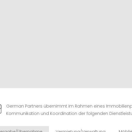
German Partners übernimmt im Rahmen eines Immobilienp
Kommunikation und Koordination der folgenden Dienstleist
ergabe/Übernahme
Vermietung/Verwaltung
Möbli