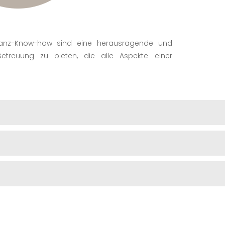
inanz-Know-how sind eine herausragende und
etreuung zu bieten, die alle Aspekte einer
lios auf Basis der Anlageziele und des Risikoprofils des
Renditemaximierung
ysen
erkaufszeitpunkt & schnelle Reaktion auf